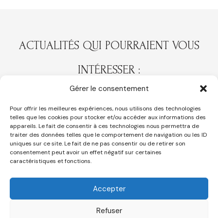
ACTUALITÉS QUI POURRAIENT VOUS
INTÉRESSER :
Précédent
Gérer le consentement
PRÉCÉDENT
SUIVANT
Récital d’orgue Paul GOUSSOT
Les Petits concerts du marché
Pour offrir les meilleures expériences, nous utilisons des technologies
telles que les cookies pour stocker et/ou accéder aux informations des
appareils. Le fait de consentir à ces technologies nous permettra de
traiter des données telles que le comportement de navigation ou les ID
uniques sur ce site. Le fait de ne pas consentir ou de retirer son
Mentions légales
consentement peut avoir un effet négatif sur certaines
Politique de confidentialité (RGPD)
caractéristiques et fonctions.
Politique de cookies (UE)
Accepter
Suivez-nous sur Facebook
Refuser