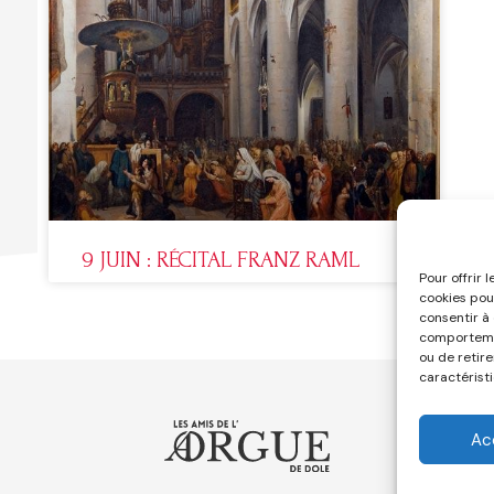
9 JUIN : RÉCITAL FRANZ RAML
Pour offrir 
cookies pou
consentir à
comportemen
ou de retir
caractéristi
Ac