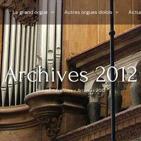
Le grand orgue
Autres orgues dolois
Actua
Archives 2012
Accueil
>
Archives
>
Archives 2012