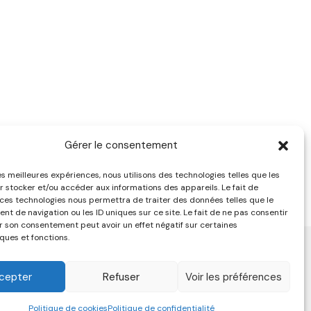
Gérer le consentement
les meilleures expériences, nous utilisons des technologies telles que les
r stocker et/ou accéder aux informations des appareils. Le fait de
 ces technologies nous permettra de traiter des données telles que le
t de navigation ou les ID uniques sur ce site. Le fait de ne pas consentir
er son consentement peut avoir un effet négatif sur certaines
ques et fonctions.
Réalisation :
Ancre Rouge
cepter
Refuser
Voir les préférences
Politique de cookies
Politique de confidentialité