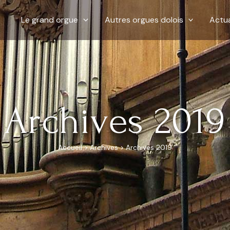
Le grand orgue
Autres orgues dolois
Actua
Archives 2019
Accueil
>
Archives
>
Archives 2019